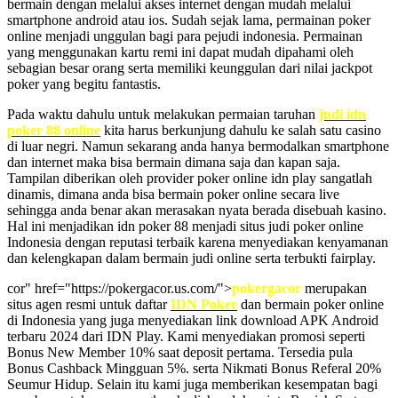
bermain dengan melalui akses internet dengan mudah melalui
smartphone android atau ios. Sudah sejak lama, permainan poker
online menjadi unggulan bagi para pejudi indonesia. Permainan
yang menggunakan kartu remi ini dapat mudah dipahami oleh
sebagian besar orang serta memiliki keunggulan dari nilai jackpot
poker yang begitu fantastis.
Pada waktu dahulu untuk melakukan permaian taruhan
judi idn
poker 88 online
kita harus berkunjung dahulu ke salah satu casino
di luar negri. Namun sekarang anda hanya bermodalkan smartphone
dan internet maka bisa bermain dimana saja dan kapan saja.
Tampilan diberikan oleh provider poker online idn play sangatlah
dinamis, dimana anda bisa bermain poker online secara live
sehingga anda benar akan merasakan nyata berada disebuah kasino.
Hal ini menjadikan idn poker 88 menjadi situs judi poker online
Indonesia dengan reputasi terbaik karena menyediakan kenyamanan
dan kelengkapan dalam bermain judi online serta terbukti fairplay.
cor" href="https://pokergacor.us.com/">
pokergacor
merupakan
situs agen resmi untuk daftar
IDN Poker
dan bermain poker online
di Indonesia yang juga menyediakan link download APK Android
terbaru 2024 dari IDN Play. Kami menyediakan promosi seperti
Bonus New Member 10% saat deposit pertama. Tersedia pula
Bonus Cashback Mingguan 5%. serta Nikmati Bonus Referal 20%
Seumur Hidup. Selain itu kami juga memberikan kesempatan bagi