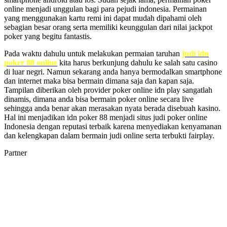
online menjadi unggulan bagi para pejudi indonesia. Permainan
yang menggunakan kartu remi ini dapat mudah dipahami oleh
sebagian besar orang serta memiliki keunggulan dari nilai jackpot
poker yang begitu fantastis.
Pada waktu dahulu untuk melakukan permaian taruhan
judi idn
poker 88 online
kita harus berkunjung dahulu ke salah satu casino
di luar negri. Namun sekarang anda hanya bermodalkan smartphone
dan internet maka bisa bermain dimana saja dan kapan saja.
Tampilan diberikan oleh provider poker online idn play sangatlah
dinamis, dimana anda bisa bermain poker online secara live
sehingga anda benar akan merasakan nyata berada disebuah kasino.
Hal ini menjadikan idn poker 88 menjadi situs judi poker online
Indonesia dengan reputasi terbaik karena menyediakan kenyamanan
dan kelengkapan dalam bermain judi online serta terbukti fairplay.
Partner