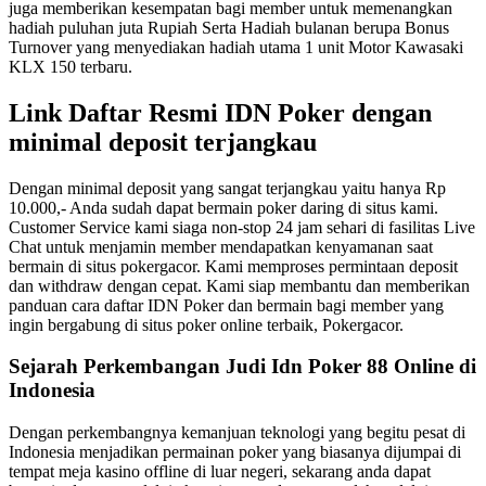
juga memberikan kesempatan bagi member untuk memenangkan
hadiah puluhan juta Rupiah Serta Hadiah bulanan berupa Bonus
Turnover yang menyediakan hadiah utama 1 unit Motor Kawasaki
KLX 150 terbaru.
Link Daftar Resmi IDN Poker dengan
minimal deposit terjangkau
Dengan minimal deposit yang sangat terjangkau yaitu hanya Rp
10.000,- Anda sudah dapat bermain poker daring di situs kami.
Customer Service kami siaga non-stop 24 jam sehari di fasilitas Live
Chat untuk menjamin member mendapatkan kenyamanan saat
bermain di situs pokergacor. Kami memproses permintaan deposit
dan withdraw dengan cepat. Kami siap membantu dan memberikan
panduan cara daftar IDN Poker dan bermain bagi member yang
ingin bergabung di situs poker online terbaik, Pokergacor.
Sejarah Perkembangan Judi Idn Poker 88 Online di
Indonesia
Dengan perkembangnya kemanjuan teknologi yang begitu pesat di
Indonesia menjadikan permainan poker yang biasanya dijumpai di
tempat meja kasino offline di luar negeri, sekarang anda dapat