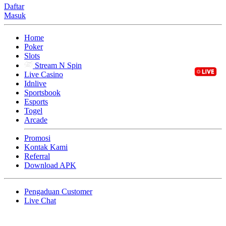
Daftar
Masuk
Home
Poker
Slots
Stream N Spin
Live Casino
Idnlive
Sportsbook
Esports
Togel
Arcade
Promosi
Kontak Kami
Referral
Download APK
Pengaduan Customer
Live Chat