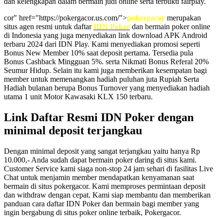
dan kelengkapan dalam bermain judi online serta terbukti fairplay.
cor" href="https://pokergacor.us.com/">
pokergacor
merupakan
situs agen resmi untuk daftar
IDN Poker
dan bermain poker online
di Indonesia yang juga menyediakan link download APK Android
terbaru 2024 dari IDN Play. Kami menyediakan promosi seperti
Bonus New Member 10% saat deposit pertama. Tersedia pula
Bonus Cashback Mingguan 5%. serta Nikmati Bonus Referal 20%
Seumur Hidup. Selain itu kami juga memberikan kesempatan bagi
member untuk memenangkan hadiah puluhan juta Rupiah Serta
Hadiah bulanan berupa Bonus Turnover yang menyediakan hadiah
utama 1 unit Motor Kawasaki KLX 150 terbaru.
Link Daftar Resmi IDN Poker dengan
minimal deposit terjangkau
Dengan minimal deposit yang sangat terjangkau yaitu hanya Rp
10.000,- Anda sudah dapat bermain poker daring di situs kami.
Customer Service kami siaga non-stop 24 jam sehari di fasilitas Live
Chat untuk menjamin member mendapatkan kenyamanan saat
bermain di situs pokergacor. Kami memproses permintaan deposit
dan withdraw dengan cepat. Kami siap membantu dan memberikan
panduan cara daftar IDN Poker dan bermain bagi member yang
ingin bergabung di situs poker online terbaik, Pokergacor.