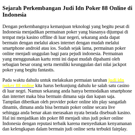
Sejarah Perkembangan Judi Idn Poker 88 Online di
Indonesia
Dengan perkembangnya kemanjuan teknologi yang begitu pesat di
Indonesia menjadikan permainan poker yang biasanya dijumpai di
tempat meja kasino offline di luar negeri, sekarang anda dapat
bermain dengan melalui akses internet dengan mudah melalui
smartphone android atau ios. Sudah sejak lama, permainan poker
online menjadi unggulan bagi para pejudi indonesia. Permainan
yang menggunakan kartu remi ini dapat mudah dipahami oleh
sebagian besar orang serta memiliki keunggulan dari nilai jackpot
poker yang begitu fantastis.
Pada waktu dahulu untuk melakukan permaian taruhan
judi idn
poker 88 online
kita harus berkunjung dahulu ke salah satu casino
di luar negri. Namun sekarang anda hanya bermodalkan smartphone
dan internet maka bisa bermain dimana saja dan kapan saja.
Tampilan diberikan oleh provider poker online idn play sangatlah
dinamis, dimana anda bisa bermain poker online secara live
sehingga anda benar akan merasakan nyata berada disebuah kasino.
Hal ini menjadikan idn poker 88 menjadi situs judi poker online
Indonesia dengan reputasi terbaik karena menyediakan kenyamanan
dan kelengkapan dalam bermain judi online serta terbukti fairplay.