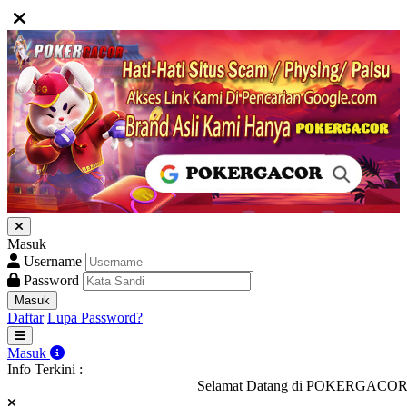
Masuk
Username
Password
Masuk
Daftar
Lupa Password?
Masuk
Info Terkini :
Selamat Datang di POKERGACOR Login, 