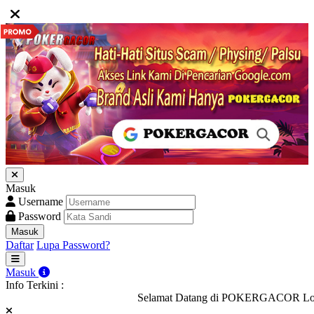
Masuk
Username
Password
Masuk
Daftar
Lupa Password?
Masuk
Info Terkini :
Selamat Datang di POKERGACOR Login, Daf