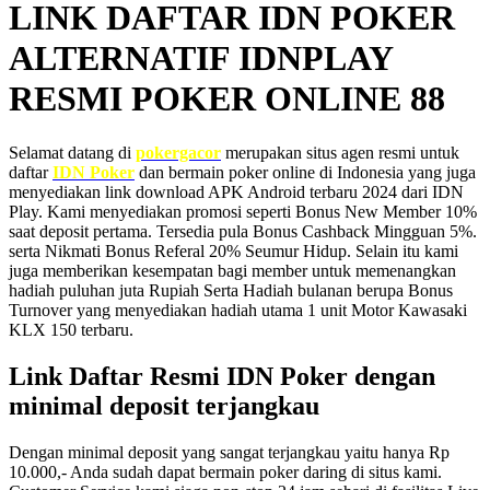
LINK DAFTAR IDN POKER
ALTERNATIF IDNPLAY
RESMI POKER ONLINE 88
Selamat datang di
pokergacor
merupakan situs agen resmi untuk
daftar
IDN Poker
dan bermain poker online di Indonesia yang juga
menyediakan link download APK Android terbaru 2024 dari IDN
Play. Kami menyediakan promosi seperti Bonus New Member 10%
saat deposit pertama. Tersedia pula Bonus Cashback Mingguan 5%.
serta Nikmati Bonus Referal 20% Seumur Hidup. Selain itu kami
juga memberikan kesempatan bagi member untuk memenangkan
hadiah puluhan juta Rupiah Serta Hadiah bulanan berupa Bonus
Turnover yang menyediakan hadiah utama 1 unit Motor Kawasaki
KLX 150 terbaru.
Link Daftar Resmi IDN Poker dengan
minimal deposit terjangkau
Dengan minimal deposit yang sangat terjangkau yaitu hanya Rp
10.000,- Anda sudah dapat bermain poker daring di situs kami.