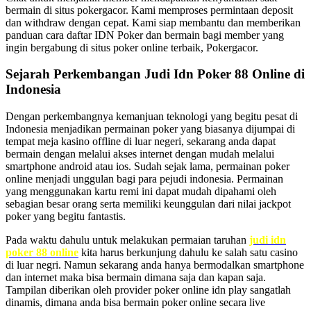
bermain di situs pokergacor. Kami memproses permintaan deposit
dan withdraw dengan cepat. Kami siap membantu dan memberikan
panduan cara daftar IDN Poker dan bermain bagi member yang
ingin bergabung di situs poker online terbaik, Pokergacor.
Sejarah Perkembangan Judi Idn Poker 88 Online di
Indonesia
Dengan perkembangnya kemanjuan teknologi yang begitu pesat di
Indonesia menjadikan permainan poker yang biasanya dijumpai di
tempat meja kasino offline di luar negeri, sekarang anda dapat
bermain dengan melalui akses internet dengan mudah melalui
smartphone android atau ios. Sudah sejak lama, permainan poker
online menjadi unggulan bagi para pejudi indonesia. Permainan
yang menggunakan kartu remi ini dapat mudah dipahami oleh
sebagian besar orang serta memiliki keunggulan dari nilai jackpot
poker yang begitu fantastis.
Pada waktu dahulu untuk melakukan permaian taruhan
judi idn
poker 88 online
kita harus berkunjung dahulu ke salah satu casino
di luar negri. Namun sekarang anda hanya bermodalkan smartphone
dan internet maka bisa bermain dimana saja dan kapan saja.
Tampilan diberikan oleh provider poker online idn play sangatlah
dinamis, dimana anda bisa bermain poker online secara live