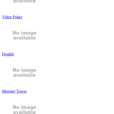
Video Poker
Double
Monster Tower