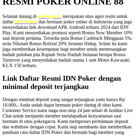
RESMI POKER ONLINE 88
Selamat datang di
pokergacor
merupakan situs agen resmi untuk
daftar
IDN Poker
dan bermain poker online di Indonesia yang juga
menyediakan link download APK Android terbaru 2024 dari IDN
Play. Kami menyediakan promosi seperti Bonus New Member 10%
saat deposit pertama. Tersedia pula Bonus Cashback Mingguan 5%.
serta Nikmati Bonus Referal 20% Seumur Hidup. Selain itu kami
juga memberikan kesempatan bagi member untuk memenangkan
hadiah puluhan juta Rupiah Serta Hadiah bulanan berupa Bonus
Turnover yang menyediakan hadiah utama 1 unit Motor Kawasaki
KLX 150 terbaru.
Link Daftar Resmi IDN Poker dengan
minimal deposit terjangkau
Dengan minimal deposit yang sangat terjangkau yaitu hanya Rp
10.000,- Anda sudah dapat bermain poker daring di situs kami.
Customer Service kami siaga non-stop 24 jam sehari di fasilitas Live
Chat untuk menjamin member mendapatkan kenyamanan saat
bermain di situs pokergacor. Kami memproses permintaan deposit
dan withdraw dengan cepat. Kami siap membantu dan memberikan
panduan cara daftar IDN Poker dan bermain bagi member yang