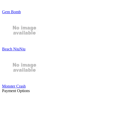
Gem Bomb
Beach NiuNiu
Monster Crash
Payment Options