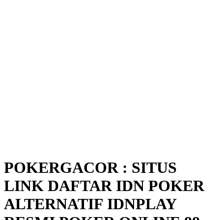
POKERGACOR : SITUS
LINK DAFTAR IDN POKER
ALTERNATIF IDNPLAY