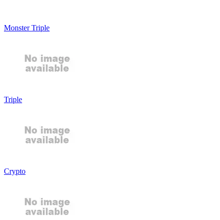
Monster Triple
Triple
Crypto