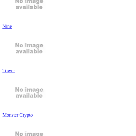
Nine
Tower
Monster Crypto