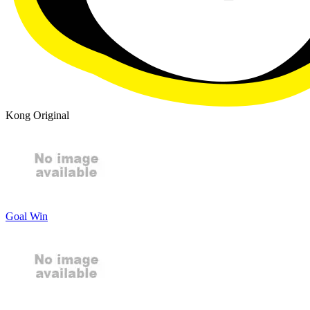
Kong Original
Goal Win