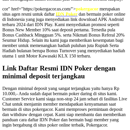
cor" href="https://pokergacor.us.com/">
pokergacor
merupakan
situs agen resmi untuk daftar
IDN Poker
dan bermain poker online
di Indonesia yang juga menyediakan link download APK Android
terbaru 2024 dari IDN Play. Kami menyediakan promosi seperti
Bonus New Member 10% saat deposit pertama. Tersedia pula
Bonus Cashback Mingguan 5%. serta Nikmati Bonus Referal 20%
Seumur Hidup. Selain itu kami juga memberikan kesempatan bagi
member untuk memenangkan hadiah puluhan juta Rupiah Serta
Hadiah bulanan berupa Bonus Turnover yang menyediakan hadiah
utama 1 unit Motor Kawasaki KLX 150 terbaru.
Link Daftar Resmi IDN Poker dengan
minimal deposit terjangkau
Dengan minimal deposit yang sangat terjangkau yaitu hanya Rp
10.000,- Anda sudah dapat bermain poker daring di situs kami.
Customer Service kami siaga non-stop 24 jam sehari di fasilitas Live
Chat untuk menjamin member mendapatkan kenyamanan saat
bermain di situs pokergacor. Kami memproses permintaan deposit
dan withdraw dengan cepat. Kami siap membantu dan memberikan
panduan cara daftar IDN Poker dan bermain bagi member yang
ingin bergabung di situs poker online terbaik, Pokergacor.