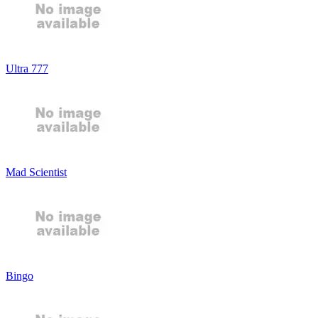
Ultra 777
Mad Scientist
Bingo