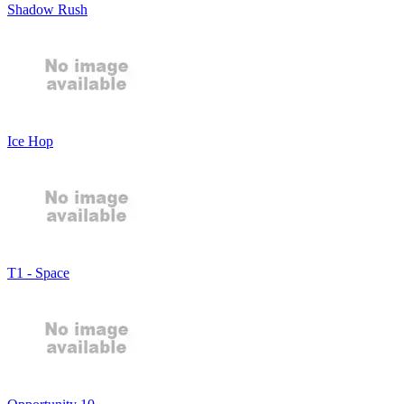
Shadow Rush
Ice Hop
T1 - Space