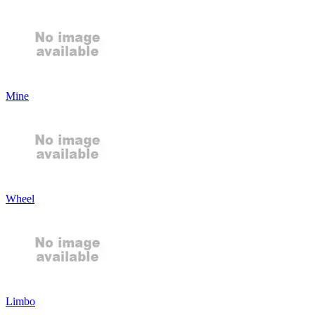
Mine
Wheel
Limbo