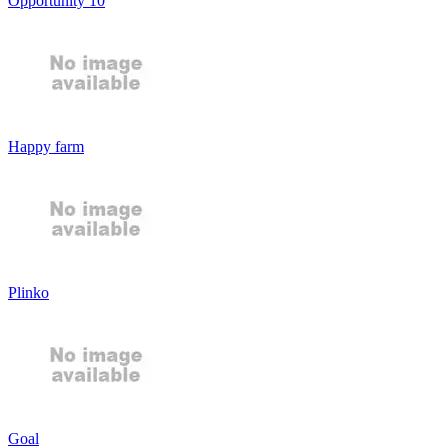
Opportunity 10
Happy farm
Plinko
Goal