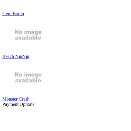
Gem Bomb
Beach NiuNiu
Monster Crash
Payment Options