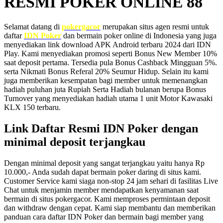
RESMI POKER ONLINE 88
Selamat datang di
pokergacor
merupakan situs agen resmi untuk
daftar
IDN Poker
dan bermain poker online di Indonesia yang juga
menyediakan link download APK Android terbaru 2024 dari IDN
Play. Kami menyediakan promosi seperti Bonus New Member 10%
saat deposit pertama. Tersedia pula Bonus Cashback Mingguan 5%.
serta Nikmati Bonus Referal 20% Seumur Hidup. Selain itu kami
juga memberikan kesempatan bagi member untuk memenangkan
hadiah puluhan juta Rupiah Serta Hadiah bulanan berupa Bonus
Turnover yang menyediakan hadiah utama 1 unit Motor Kawasaki
KLX 150 terbaru.
Link Daftar Resmi IDN Poker dengan
minimal deposit terjangkau
Dengan minimal deposit yang sangat terjangkau yaitu hanya Rp
10.000,- Anda sudah dapat bermain poker daring di situs kami.
Customer Service kami siaga non-stop 24 jam sehari di fasilitas Live
Chat untuk menjamin member mendapatkan kenyamanan saat
bermain di situs pokergacor. Kami memproses permintaan deposit
dan withdraw dengan cepat. Kami siap membantu dan memberikan
panduan cara daftar IDN Poker dan bermain bagi member yang