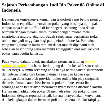
Sejarah Perkembangan Judi Idn Poker 88 Online di
Indonesia
Dengan perkembangnya kemanjuan teknologi yang begitu pesat di
Indonesia menjadikan permainan poker yang biasanya dijumpai di
tempat meja kasino offline di luar negeri, sekarang anda dapat
bermain dengan melalui akses internet dengan mudah melalui
smartphone android atau ios. Sudah sejak lama, permainan poker
online menjadi unggulan bagi para pejudi indonesia. Permainan
yang menggunakan kartu remi ini dapat mudah dipahami oleh
sebagian besar orang serta memiliki keunggulan dari nilai jackpot
poker yang begitu fantastis.
Pada waktu dahulu untuk melakukan permaian taruhan
judi idn
poker 88 online
kita harus berkunjung dahulu ke salah satu casino
di luar negri. Namun sekarang anda hanya bermodalkan smartphone
dan internet maka bisa bermain dimana saja dan kapan saja.
Tampilan diberikan oleh provider poker online idn play sangatlah
dinamis, dimana anda bisa bermain poker online secara live
sehingga anda benar akan merasakan nyata berada disebuah kasino.
Hal ini menjadikan idn poker 88 menjadi situs judi poker online
Indonesia dengan reputasi terbaik karena menyediakan kenyamanan
dan kelengkapan dalam bermain judi online serta terbukti fairplay.