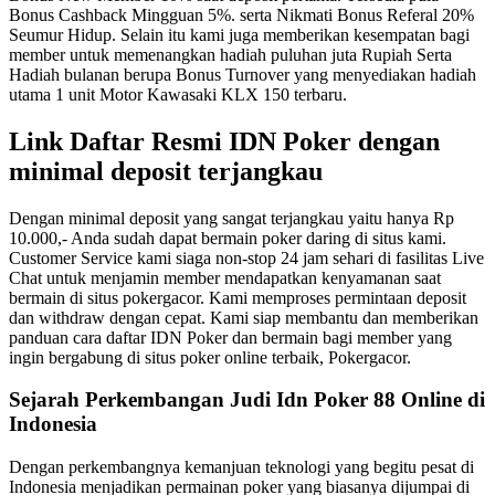
Bonus Cashback Mingguan 5%. serta Nikmati Bonus Referal 20%
Seumur Hidup. Selain itu kami juga memberikan kesempatan bagi
member untuk memenangkan hadiah puluhan juta Rupiah Serta
Hadiah bulanan berupa Bonus Turnover yang menyediakan hadiah
utama 1 unit Motor Kawasaki KLX 150 terbaru.
Link Daftar Resmi IDN Poker dengan
minimal deposit terjangkau
Dengan minimal deposit yang sangat terjangkau yaitu hanya Rp
10.000,- Anda sudah dapat bermain poker daring di situs kami.
Customer Service kami siaga non-stop 24 jam sehari di fasilitas Live
Chat untuk menjamin member mendapatkan kenyamanan saat
bermain di situs pokergacor. Kami memproses permintaan deposit
dan withdraw dengan cepat. Kami siap membantu dan memberikan
panduan cara daftar IDN Poker dan bermain bagi member yang
ingin bergabung di situs poker online terbaik, Pokergacor.
Sejarah Perkembangan Judi Idn Poker 88 Online di
Indonesia
Dengan perkembangnya kemanjuan teknologi yang begitu pesat di
Indonesia menjadikan permainan poker yang biasanya dijumpai di