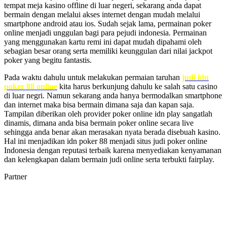
tempat meja kasino offline di luar negeri, sekarang anda dapat
bermain dengan melalui akses internet dengan mudah melalui
smartphone android atau ios. Sudah sejak lama, permainan poker
online menjadi unggulan bagi para pejudi indonesia. Permainan
yang menggunakan kartu remi ini dapat mudah dipahami oleh
sebagian besar orang serta memiliki keunggulan dari nilai jackpot
poker yang begitu fantastis.
Pada waktu dahulu untuk melakukan permaian taruhan
judi idn
poker 88 online
kita harus berkunjung dahulu ke salah satu casino
di luar negri. Namun sekarang anda hanya bermodalkan smartphone
dan internet maka bisa bermain dimana saja dan kapan saja.
Tampilan diberikan oleh provider poker online idn play sangatlah
dinamis, dimana anda bisa bermain poker online secara live
sehingga anda benar akan merasakan nyata berada disebuah kasino.
Hal ini menjadikan idn poker 88 menjadi situs judi poker online
Indonesia dengan reputasi terbaik karena menyediakan kenyamanan
dan kelengkapan dalam bermain judi online serta terbukti fairplay.
Partner