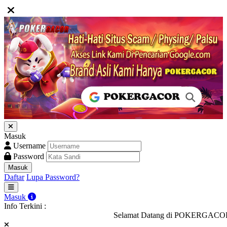
Masuk
Username
Password
Masuk
Daftar
Lupa Password?
Masuk
Info Terkini :
Selamat Datang di POKERGACOR Login