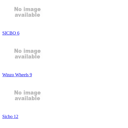
SICBO 6
Winzo Wheels 9
Sicbo 12