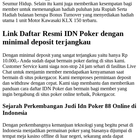
Seumur Hidup. Selain itu kami juga memberikan kesempatan bagi
member untuk memenangkan hadiah puluhan juta Rupiah Serta
Hadiah bulanan berupa Bonus Turnover yang menyediakan hadiah
utama 1 unit Motor Kawasaki KLX 150 terbaru.
Link Daftar Resmi IDN Poker dengan
minimal deposit terjangkau
Dengan minimal deposit yang sangat terjangkau yaitu hanya Rp
10.000,- Anda sudah dapat bermain poker daring di situs kami.
Customer Service kami siaga non-stop 24 jam sehari di fasilitas Live
Chat untuk menjamin member mendapatkan kenyamanan saat
bermain di situs pokergacor. Kami memproses permintaan deposit
dan withdraw dengan cepat. Kami siap membantu dan memberikan
panduan cara daftar IDN Poker dan bermain bagi member yang
ingin bergabung di situs poker online terbaik, Pokergacor.
Sejarah Perkembangan Judi Idn Poker 88 Online di
Indonesia
Dengan perkembangnya kemanjuan teknologi yang begitu pesat di
Indonesia menjadikan permainan poker yang biasanya dijumpai di
tempat meja kasino offline di luar negeri, sekarang anda dapat