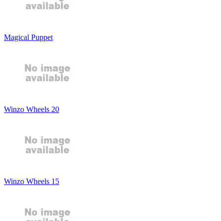
Magical Puppet
Winzo Wheels 20
Winzo Wheels 15