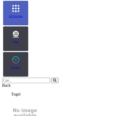
All Providers
Togel
E-lottery
Back
Togel