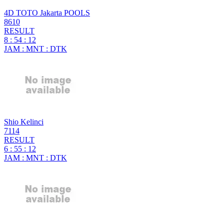
4D TOTO Jakarta POOLS
8610
RESULT
8
:
54
:
11
JAM : MNT : DTK
Shio Kelinci
7114
RESULT
6
:
55
:
11
JAM : MNT : DTK