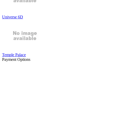
Universe 6D
Temple Palace
Payment Options