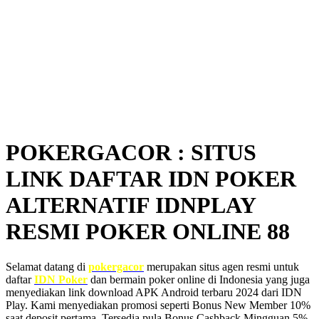
POKERGACOR : SITUS
LINK DAFTAR IDN POKER
ALTERNATIF IDNPLAY
RESMI POKER ONLINE 88
Selamat datang di
pokergacor
merupakan situs agen resmi untuk
daftar
IDN Poker
dan bermain poker online di Indonesia yang juga
menyediakan link download APK Android terbaru 2024 dari IDN
Play. Kami menyediakan promosi seperti Bonus New Member 10%
saat deposit pertama. Tersedia pula Bonus Cashback Mingguan 5%.