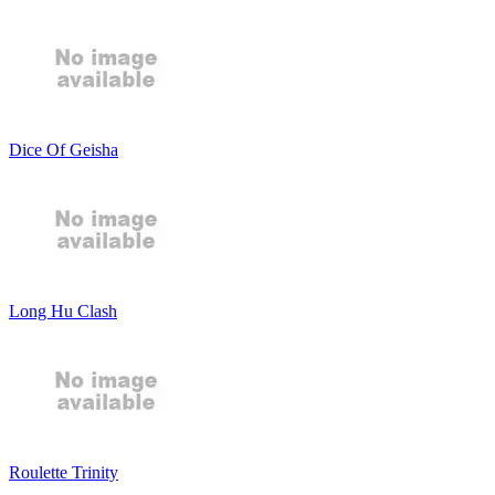
Dice Of Geisha
Long Hu Clash
Roulette Trinity