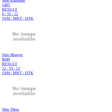
Shio Kambing
1405
RESULT
0
:
55
:
11
JAM : MNT : DTK
Shio Monyet
8049
RESULT
22
:
55
:
11
JAM : MNT : DTK
Shio Tikus