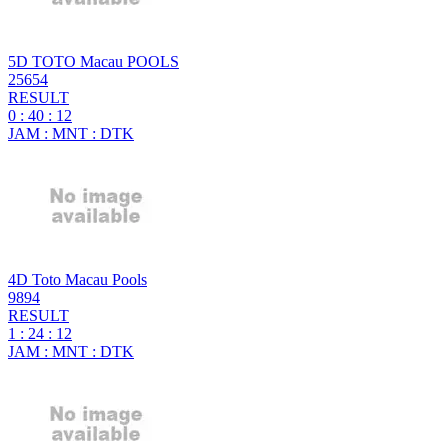
5D TOTO Macau POOLS
25654
RESULT
0
:
40
:
11
JAM : MNT : DTK
4D Toto Macau Pools
9894
RESULT
1
:
24
:
11
JAM : MNT : DTK