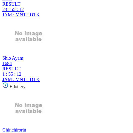
RESULT
23
:
55
:
11
JAM : MNT : DTK
Shio Ayam
1684
RESULT
1
:
55
:
11
JAM : MNT : DTK
E lottery
Chinchirorin