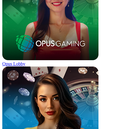
Opus Lobby