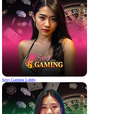
Sexy Gaming Lobby