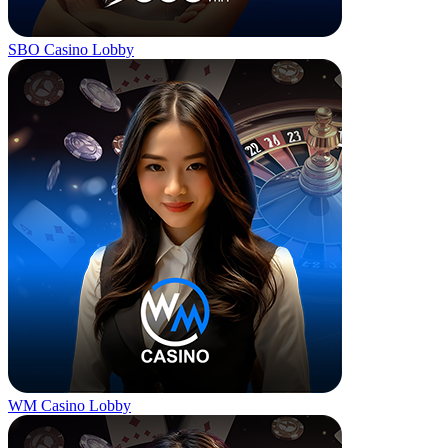
SBO Casino Lobby
WM Casino Lobby