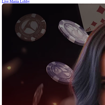
Live Mania Lobby