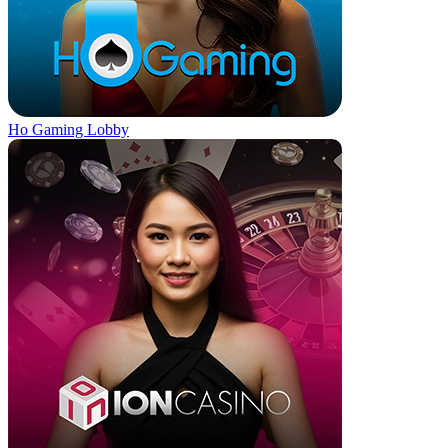
Ho Gaming Lobby