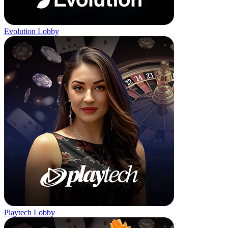
Evolution Lobby
Playtech Lobby