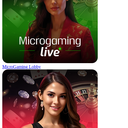
MicroGaming Lobby